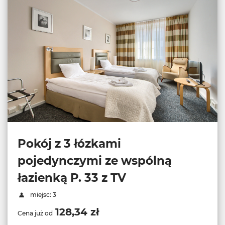
Pokój z 3 łózkami
pojedynczymi ze wspólną
łazienką P. 33 z TV
miejsc: 3
128,34 zł
Cena już od