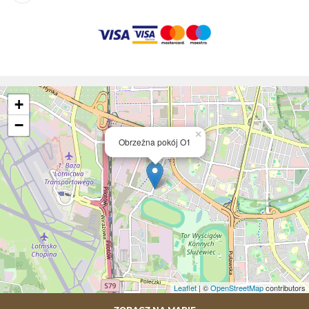
+
−
×
Obrzeżna pokój O1
Leaflet
| ©
OpenStreetMap
contributors