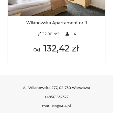
Wilanowska Apartament nr. 1
2
22,00 m
4
132,42 zł
Od
Al. Wilanowska 277
, 02-730 Warszawa
+48501532327
mariusz@404.pl